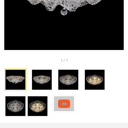
1
/
7