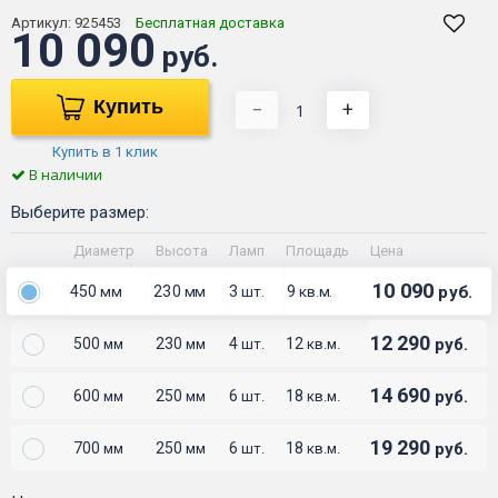
Артикул:
925453
Бесплатная доставка
10 090
руб.
Купить
−
+
Купить в 1 клик
В наличии
Выберите размер:
Диаметр
Высота
Ламп
Площадь
Цена
10 090
450
230
3
9
руб.
мм
мм
шт.
кв.м.
12 290
500
230
4
12
руб.
мм
мм
шт.
кв.м.
14 690
600
250
6
18
руб.
мм
мм
шт.
кв.м.
19 290
700
250
6
18
руб.
мм
мм
шт.
кв.м.