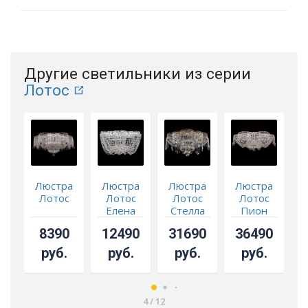
Другие светильники из серии
Лотос
Люстра
Люстра
Люстра
Люстра
Лотос
Лотос
Лотос
Лотос
Елена
Стелла
Пион
№3
Осень
Шар
8390
12490
31690
36490
700 мм
руб.
руб.
руб.
руб.
4
/
12