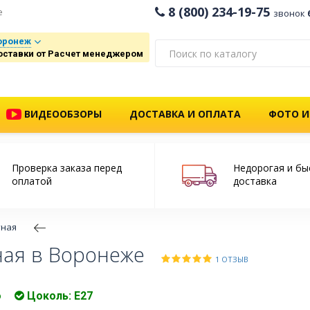
8 (800) 234-19-75
е
звонок
оронеж
оставки от Расчет менеджером
ВИДЕООБЗОРЫ
ДОСТАВКА И ОПЛАТА
ФОТО И
Проверка заказа перед
Недорогая и бы
оплатой
доставка
тная
ная в Воронеже
1 ОТЗЫВ
о
Цоколь: Е27