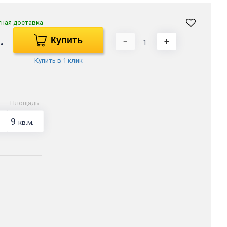
тная доставка
.
Купить
−
+
Купить в 1 клик
Площадь
9
кв.м.