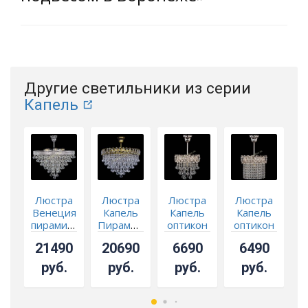
Другие светильники из серии
Капель
Люстра
Люстра
Люстра
Люстра
Венеция
Капель
Капель
Капель
пирамида
Пирамида
оптикон
оптикон
шар 30
Шар 30 с
шар №1
№1 с
21490
20690
6690
6490
подвесом
с
подвесом
под
подвесом
руб.
руб.
руб.
руб.
бронзу