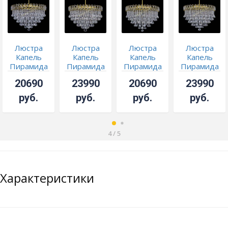
Люстра
Люстра
Люстра
Люстра
Капель
Капель
Капель
Капель
Пирамида
Пирамида
Пирамида
Пирамида
Шар 30 с
Шар 40 с
30 с
40 с
20690
23990
20690
23990
подвесом
подвесом
подвесом
подвесом
под
под
под
под
руб.
руб.
руб.
руб.
бронзу
бронзу
бронзу
бронзу
4
/
5
Характеристики