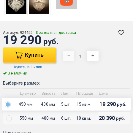
Артикул:
924455
Бесплатная доставка
19 290
руб.
Купить
−
+
Купить в 1 клик
В наличии
Выберите размер:
Диаметр
Высота
Ламп
Площадь
Цена
19 290
450
430
5
15
руб.
мм
мм
шт.
кв.м.
20 390
550
480
6
18
руб.
мм
мм
шт.
кв.м.
Цвет каркаса