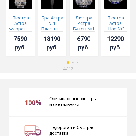
Люстра
Бра Астра
Люстра
Люстра
Астра
№1
Астра
Астра
Флоренция
Пластинка
Бутон №1
Шар №3
№1 с
длинная -
Черная -
Синяя
7590
18190
6790
12290
подвесом
СКИДКА!!!
белая с
подвесом
руб.
руб.
руб.
руб.
4
/
12
Оригинальные люстры
100%
и светильники
Недорогая и быстрая
доставка